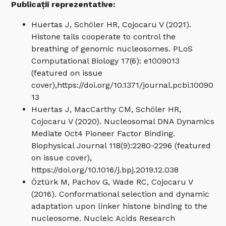
Publicații reprezentative:
Huertas J, Schöler HR, Cojocaru V (2021).
Histone tails cooperate to control the
breathing of genomic nucleosomes. PLoS
Computational Biology 17(6): e1009013
(featured on issue
cover),https://doi.org/10.1371/journal.pcbi.10090
13
Huertas J, MacCarthy CM, Schöler HR,
Cojocaru V (2020). Nucleosomal DNA Dynamics
Mediate Oct4 Pioneer Factor Binding.
Biophysical Journal 118(9):2280-2296 (featured
on issue cover),
https://doi.org/10.1016/j.bpj.2019.12.038
Öztürk M, Pachov G, Wade RC, Cojocaru V
(2016). Conformational selection and dynamic
adaptation upon linker histone binding to the
nucleosome. Nucleic Acids Research