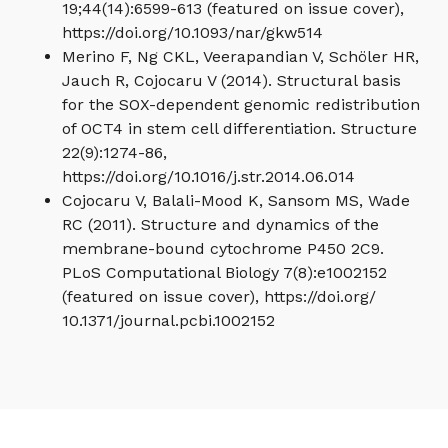
19;44(14):6599-613 (featured on issue cover),
https://doi.org/10.1093/nar/gkw514
Merino F, Ng CKL, Veerapandian V, Schöler HR,
Jauch R, Cojocaru V (2014). Structural basis
for the SOX-dependent genomic redistribution
of OCT4 in stem cell differentiation. Structure
22(9):1274-86,
https://doi.org/10.1016/j.str.2014.06.014
Cojocaru V, Balali-Mood K, Sansom MS, Wade
RC (2011). Structure and dynamics of the
membrane-bound cytochrome P450 2C9.
PLoS Computational Biology 7(8):e1002152
(featured on issue cover), https://doi.org/
10.1371/journal.pcbi.1002152