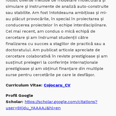
folosit diverse metode de modelare moleculară și
simulare și instrumente de analiză auto-construite
sau stabilite. Am fost întotdeauna ambițioas și mi-
au plăcut provocările, în special în proiectarea și
conducerea proiectelor în echipe interdisciplinare.
Cel mai recent, am condus o mică echipă de
cercetare și am îndrumat studenții către
finalizarea cu succes a stagiilor de practică sau a
doctoratului. Am publicat articole apreciate de
cercetare colaborativă în reviste prestigioase și am
susținut prelegeri la conferințe internaționale
prestigioase și am obținut finanțare din multiple
surse pentru cercetările pe care le desfășor.
Curriculum Vitae:
Cojocaru_CV
Profil Google
Scholar:
https://scholar.google.com/citations?
user=9Xjdu_YAAAAJ&hl=en