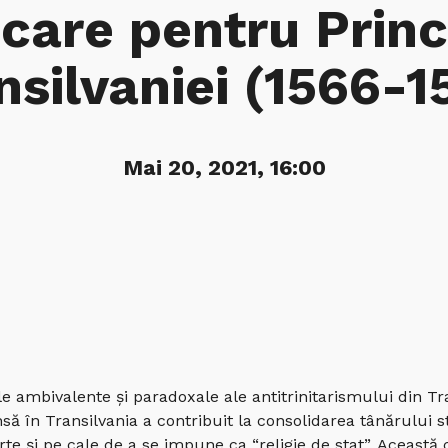
care pentru Princ
nsilvaniei (1566-1
Mai 20, 2021, 16:00
 ambivalente şi paradoxale ale antitrinitarismului din Tran
nsă în Transilvania a contribuit la consolidarea tânărului 
rte şi pe cale de a se impune ca “religie de stat”. Această 