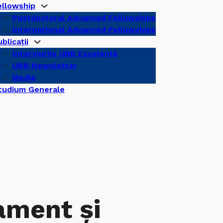
ellowship
Postdoctoral Advanced Fellowships
International Advanced Fellowships
blicații
Interviurile UBB Excelență
UBB Newsletter
Media
tudium Generale
ament şi