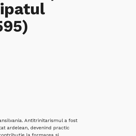
ipatul
595)
silvania. Antitrinitarismul a fost
stat ardelean, devenind practic
contribuţie la formarea şi