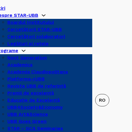
iri
espre STAR-UBB
Boardul Institutului
Cercetătorii STAR-UBB
Cercetători colaboratori
Legături şi reţele
rograme
Next Generation
Academica
Academia Claudiopolitana
Platforma-rUBB
Reviste UBB de referinţă
Premii de excelență
Educație de Excelență
UBB4Society&Economy
UBB Art&Science
UBB Goes Green
STAR – GCA Seminaries