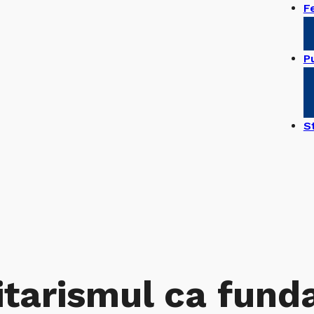
F
Pu
S
nitarismul ca fund