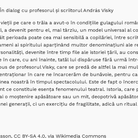
 În dialog cu profesorul și scriitorul András Visky
vieții pe care o trăia a avut-o în condițiile gulagului rom
ti, a devenit pentru el, mai târziu, un model universal al 
t perioada poate cea mai sensibilă a copilăriei, între scriito
 oameni ai spiritului aparținând multor denominațiuni ale r
onalități, devenite între timp file ale istoriei țării, au con
e în care, cu ani înainte, tatăl lui dispăruse fără urmă într
us de profesorul Visky, care se predă de altfel la mai mul
entraționar în care ne încarcerăm de bunăvoie, pentru ca 
inea noastră în timpul spectacolului. Este de fapt o înce
nt ce constituie esența fenomenului teatral. Istoria, care 
o moștenire apăsătoare sau un mit, deopotrivă apăsător, a
nei generații, ci un exercițiu de fragilitate, adică un ritual
 Olsson, CC BY-SA 4.0, via Wikimedia Commons