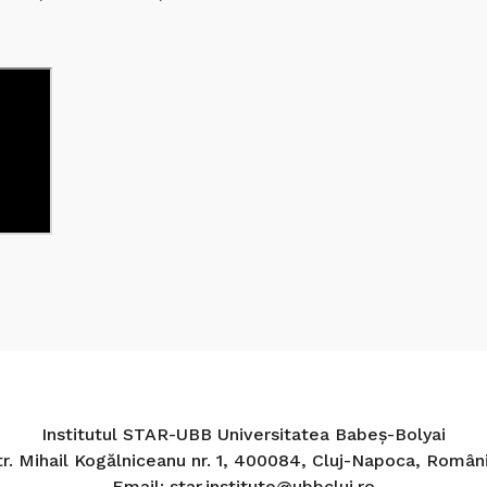
Institutul STAR-UBB Universitatea Babeș-Bolyai
tr. Mihail Kogălniceanu nr. 1, 400084, Cluj-Napoca, Români
Email: star.institute@ubbcluj.ro