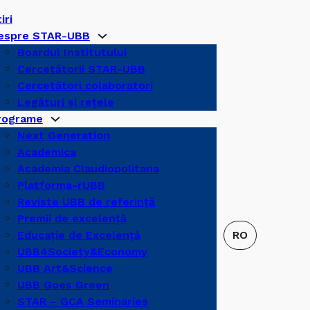
iri
espre STAR-UBB
Boardul Institutului
Cercetătorii STAR-UBB
Cercetători colaboratori
Legături şi reţele
rograme
Next Generation
Academica
Academia Claudiopolitana
Platforma-rUBB
Reviste UBB de referinţă
Premii de excelență
Educație de Excelență
UBB4Society&Economy
UBB Art&Science
UBB Goes Green
STAR – GCA Seminaries