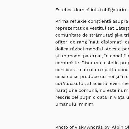
Estetica domiciliului obligatoriu.
Prima reflexie conștientă asupra 
reprezentat de vestitul sat Lăteș
comunitate de strămutați și-a trăi
ofițeri de rang înalt, diplomați,
doilea război mondial. Aceste pers
și un model paternal, în condițiil
comuniste. Discursul estetic prop
considera teatrul un spațiu conc
ceea ce se produce cu noi și în s
catharsis
ului, al acestui evenime
narațiune comună, nu este numai 
rescris cel puțin o dată în viața u
umanului minim.
Photo of Visky András by: Albin