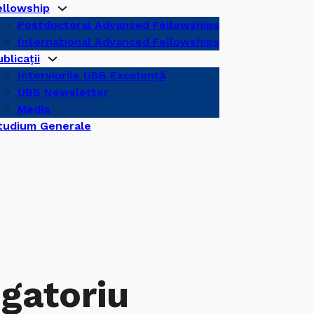
ellowship
Postdoctoral Advanced Fellowships
International Advanced Fellowships
blicații
Interviurile UBB Excelență
UBB Newsletter
Media
tudium Generale
igatoriu