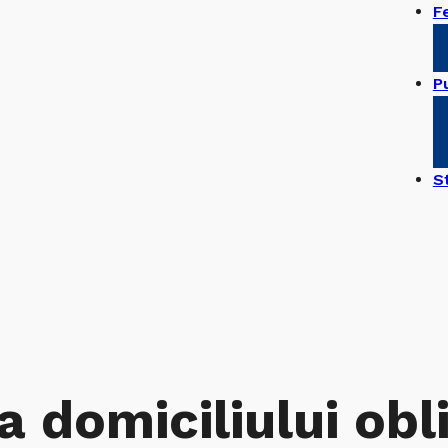
F
Pu
S
a domiciliului obl