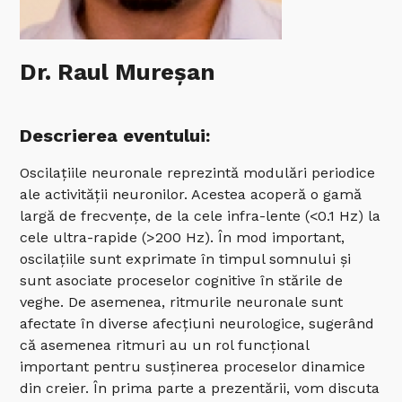
Dr. Raul Mureșan
Descrierea eventului:
Oscilațiile neuronale reprezintă modulări periodice
ale activității neuronilor. Acestea acoperă o gamă
largă de frecvențe, de la cele infra-lente (<0.1 Hz) la
cele ultra-rapide (>200 Hz). În mod important,
oscilațiile sunt exprimate în timpul somnului și
sunt asociate proceselor cognitive în stările de
veghe. De asemenea, ritmurile neuronale sunt
afectate în diverse afecțiuni neurologice, sugerând
că asemenea ritmuri au un rol funcțional
important pentru susținerea proceselor dinamice
din creier. În prima parte a prezentării, vom discuta