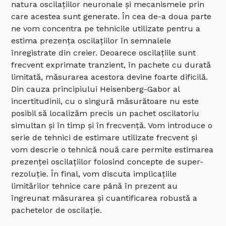
natura oscilațiilor neuronale și mecanismele prin
care acestea sunt generate. În cea de-a doua parte
ne vom concentra pe tehnicile utilizate pentru a
estima prezența oscilațiilor în semnalele
înregistrate din creier. Deoarece oscilațiile sunt
frecvent exprimate tranzient, în pachete cu durată
limitată, măsurarea acestora devine foarte dificilă.
Din cauza principiului Heisenberg-Gabor al
incertitudinii, cu o singură măsurătoare nu este
posibil să localizăm precis un pachet oscilatoriu
simultan și în timp și în frecvență. Vom introduce o
serie de tehnici de estimare utilizate frecvent și
vom descrie o tehnică nouă care permite estimarea
prezenței oscilațiilor folosind concepte de super-
rezoluție. În final, vom discuta implicațiile
limitărilor tehnice care până în prezent au
îngreunat măsurarea și cuantificarea robustă a
pachetelor de oscilație.