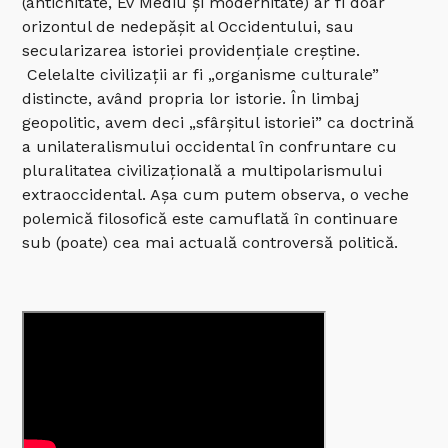
(antichitate, Ev Mediu și modernitate) ar fi doar
orizontul de nedepășit al Occidentului, sau
secularizarea istoriei providențiale creștine.
Celelalte civilizații ar fi „organisme culturale”
distincte, având propria lor istorie. În limbaj
geopolitic, avem deci „sfârșitul istoriei” ca doctrină
a unilateralismului occidental în confruntare cu
pluralitatea civilizațională a multipolarismului
extraoccidental. Așa cum putem observa, o veche
polemică filosofică este camuflată în continuare
sub (poate) cea mai actuală controversă politică.