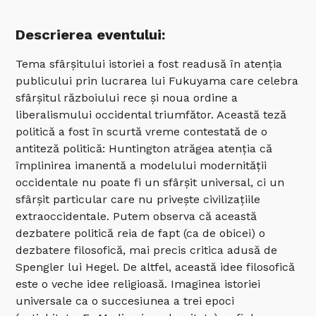
Descrierea eventului:
Tema sfârșitului istoriei a fost readusă în atenția
publicului prin lucrarea lui Fukuyama care celebra
sfârșitul războiului rece și noua ordine a
liberalismului occidental triumfător. Această teză
politică a fost în scurtă vreme contestată de o
antiteză politică: Huntington atrăgea atenția că
împlinirea imanentă a modelului modernității
occidentale nu poate fi un sfârșit universal, ci un
sfârșit particular care nu privește civilizațiile
extraoccidentale. Putem observa că această
dezbatere politică reia de fapt (ca de obicei) o
dezbatere filosofică, mai precis critica adusă de
Spengler lui Hegel. De altfel, această idee filosofică
este o veche idee religioasă. Imaginea istoriei
universale ca o succesiunea a trei epoci