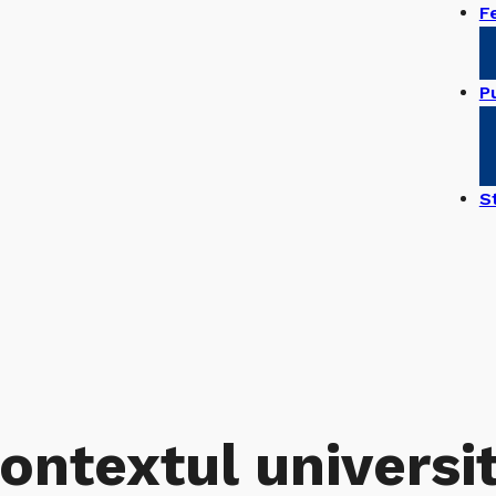
F
Pu
S
ontextul universit