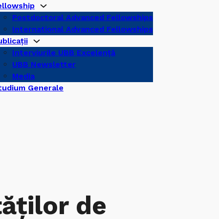
ellowship
Postdoctoral Advanced Fellowships
International Advanced Fellowships
blicații
Interviurile UBB Excelență
UBB Newsletter
Media
tudium Generale
ăților de