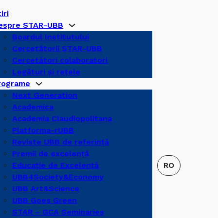
iri
espre STAR-UBB
Boardul Institutului
Cercetătorii STAR-UBB
Cercetători colaboratori
Legături şi reţele
rograme
Next Generation
Academica
Academia Claudiopolitana
Platforma-rUBB
Reviste UBB de referinţă
Premii de excelență
Educație de Excelență
UBB4Society&Economy
UBB Art&Science
UBB Goes Green
STAR – GCA Seminaries