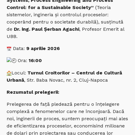
Systems, Process Engineering and Process
Control: for a Sustainable Society”
(Teoria
sistemelor, ingineria și controlul proceselor:
cooperând pentru o societate durabilă), susținută
de
Dr. ing. Paul Șerban Agachi
, Profesor Emerit al
UBB.
Data:
9 aprilie 2026
Ora:
16:00
Locul:
Turnul Croitorilor – Centrul de Cultură
Urbană
, Str. Baba Novac, nr. 2, Cluj-Napoca
Rezumatul prelegerii:
Prelegerea de față pledează pentru o înțelegere
complexă a fenomenelor care ne înconjoară. Dacă
noi, inginerii de proces, suntem preocupați mai ales
de eficientizarea proceselor, economisind milioane
de dolari prin proiectarea sau conducerea lor